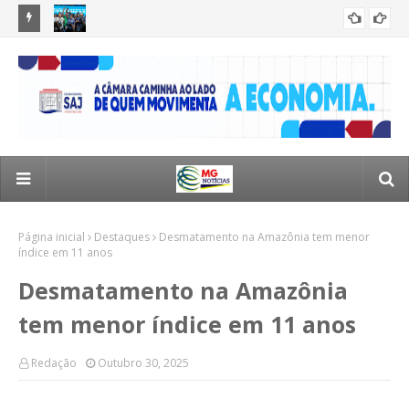
l e pode
ACM Neto cobra obras não concluídas por Jerônimo no
Aci
POLÍTICA
extremo sul
trâ
Página inicial
Destaques
Desmatamento na Amazônia tem menor
índice em 11 anos
Desmatamento na Amazônia
tem menor índice em 11 anos
Redação
Outubro 30, 2025