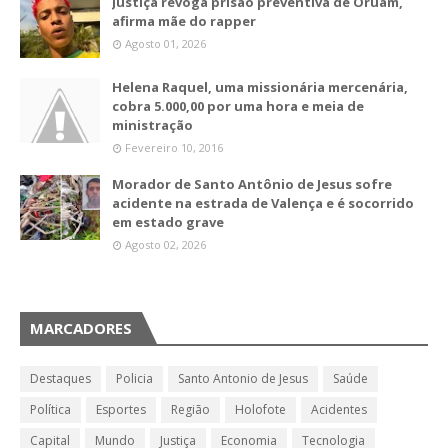
Justiça revoga prisão preventiva de Oruam,
afirma mãe do rapper
Agosto 01, 2026
Helena Raquel, uma missionária mercenária,
cobra 5.000,00 por uma hora e meia de
ministração
Fevereiro 10, 2016
Morador de Santo Antônio de Jesus sofre
acidente na estrada de Valença e é socorrido
em estado grave
Agosto 02, 2026
MARCADORES
Destaques
Policia
Santo Antonio de Jesus
Saúde
Política
Esportes
Região
Holofote
Acidentes
Capital
Mundo
Justiça
Economia
Tecnologia