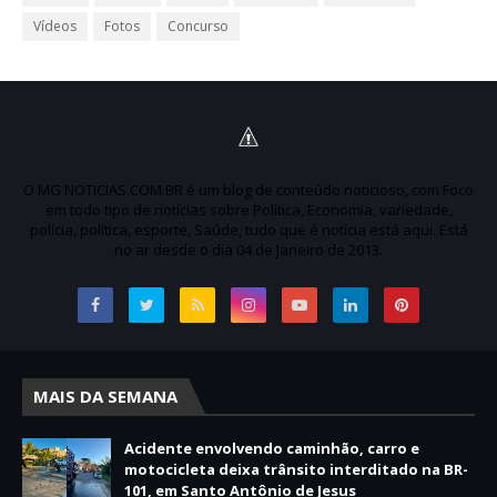
Vídeos
Fotos
Concurso
O MG NOTICIAS.COM.BR é um blog de conteúdo noticioso, com Foco
em todo tipo de notícias sobre Política, Economia, variedade,
polícia, política, esporte, Saúde, tudo que é notícia está aqui. Está
no ar desde o dia 04 de Janeiro de 2013.
MAIS DA SEMANA
Acidente envolvendo caminhão, carro e
motocicleta deixa trânsito interditado na BR-
101, em Santo Antônio de Jesus