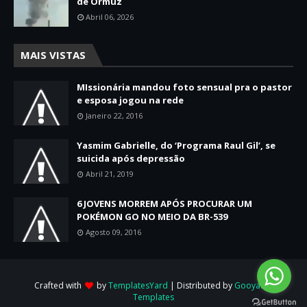
de Ormuz
Abril 06, 2026
MAIS VISTAS
MIssionária mandou foto sensual pra o pastor
e esposa jogou na rede
Janeiro 22, 2016
Yasmim Gabrielle, do ‘Programa Raul Gil’, se
suicida após depressão
Abril 21, 2019
6 JOVENS MORREM APÓS PROCURAR UM
POKÉMON GO NO MEIO DA BR-539
Agosto 09, 2016
Crafted with
by
TemplatesYard
| Distributed by
Gooyaabi
Templates