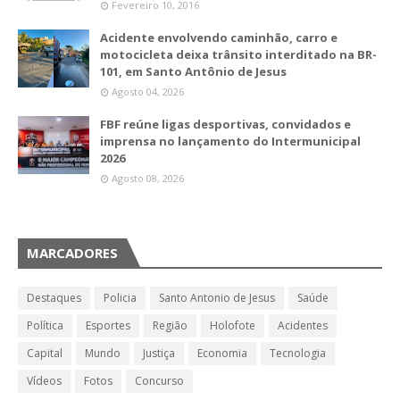
Fevereiro 10, 2016
Acidente envolvendo caminhão, carro e
motocicleta deixa trânsito interditado na BR-
101, em Santo Antônio de Jesus
Agosto 04, 2026
FBF reúne ligas desportivas, convidados e
imprensa no lançamento do Intermunicipal
2026
Agosto 08, 2026
MARCADORES
Destaques
Policia
Santo Antonio de Jesus
Saúde
Política
Esportes
Região
Holofote
Acidentes
Capital
Mundo
Justiça
Economia
Tecnologia
Vídeos
Fotos
Concurso