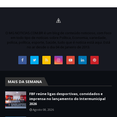
O MG NOTICIAS.COM.BR é um blog de conteúdo noticioso, com Foco
em todo tipo de notícias sobre Política, Economia, variedade,
polícia, política, esporte, Saúde, tudo que é notícia está aqui. Está
no ar desde o dia 04 de Janeiro de 2013.
MAIS DA SEMANA
FBF reúne ligas desportivas, convidados e
imprensa no lançamento do Intermunicipal
2026
Agosto 08, 2026