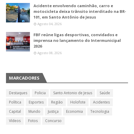
Acidente envolvendo caminhão, carro e
motocicleta deixa trânsito interditado na BR-
101, em Santo Antônio de Jesus
Agosto 04, 2026
FBF reúne ligas desportivas, convidados e
imprensa no lançamento do Intermunicipal
2026
Agosto 08, 2026
MARCADORES
Destaques
Policia
Santo Antonio de Jesus
Saúde
Política
Esportes
Região
Holofote
Acidentes
Capital
Mundo
Justiça
Economia
Tecnologia
Vídeos
Fotos
Concurso