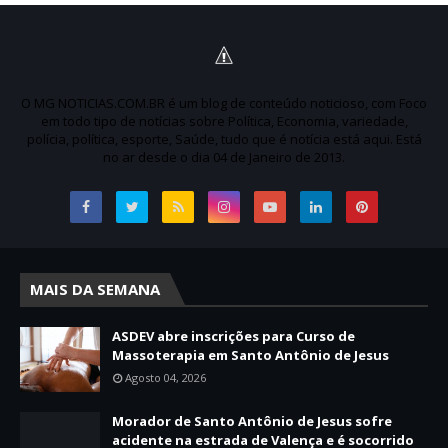
O MG NOTICIAS.COM.BR é um blog de conteúdo noticioso, com Foco
em todo tipo de notícias sobre Política, Economia, variedade,
polícia, política, esporte, Saúde, tudo que é notícia está aqui. Está
no ar desde o dia 04 de Janeiro de 2013.
MAIS DA SEMANA
ASDEV abre inscrições para Curso de
Massoterapia em Santo Antônio de Jesus
Agosto 04, 2026
Morador de Santo Antônio de Jesus sofre
acidente na estrada de Valença e é socorrido