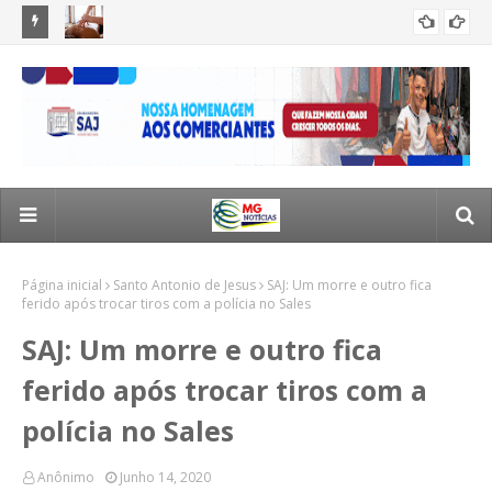
a deixa
ASDEV abre inscrições para Curso de Massoterapia em
Mor
SANTO ANTONIO DE JESUS
e Jesus
Santo Antônio de Jesus
est
Página inicial
Santo Antonio de Jesus
SAJ: Um morre e outro fica
ferido após trocar tiros com a polícia no Sales
SAJ: Um morre e outro fica
ferido após trocar tiros com a
polícia no Sales
Anônimo
Junho 14, 2020