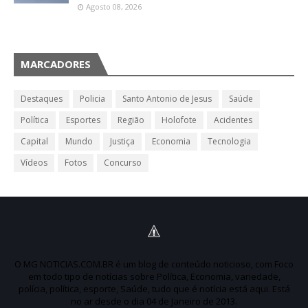
Agosto 08, 2026
MARCADORES
Destaques
Policia
Santo Antonio de Jesus
Saúde
Política
Esportes
Região
Holofote
Acidentes
Capital
Mundo
Justiça
Economia
Tecnologia
Vídeos
Fotos
Concurso
O MG NOTICIAS.COM.BR é um blog de conteúdo noticioso, com Foco
em todo tipo de notícias sobre Política, Economia, variedade,
polícia, política, esporte, Saúde, tudo que é notícia está aqui. Está
no ar desde o dia 04 de Janeiro de 2013.