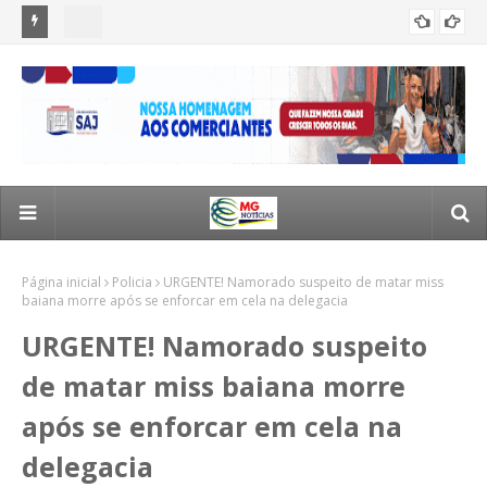
a em
Morador de Santo Antônio de Jesus sofre acidente na
Jus
ACIDENTES
estrada de Valença e é socorrido em estado grave
ra
Página inicial
Policia
URGENTE! Namorado suspeito de matar miss
baiana morre após se enforcar em cela na delegacia
URGENTE! Namorado suspeito
de matar miss baiana morre
após se enforcar em cela na
delegacia