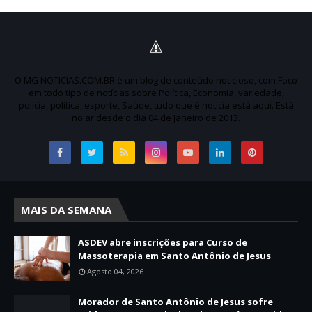
O MG NOTICIAS.COM.BR é um blog de conteúdo noticioso, com Foco
em todo tipo de notícias sobre Política, Economia, variedade,
polícia, política, esporte, Saúde, tudo que é notícia está aqui. Está
no ar desde o dia 04 de Janeiro de 2013.
MAIS DA SEMANA
ASDEV abre inscrições para Curso de
Massoterapia em Santo Antônio de Jesus
Agosto 04, 2026
Morador de Santo Antônio de Jesus sofre