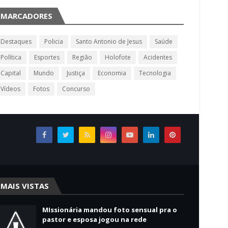
MARCADORES
Destaques
Policia
Santo Antonio de Jesus
Saúde
Política
Esportes
Região
Holofote
Acidentes
Capital
Mundo
Justiça
Economia
Tecnologia
Vídeos
Fotos
Concurso
MAIS VISTAS
MIssionária mandou foto sensual pra o
pastor e esposa jogou na rede