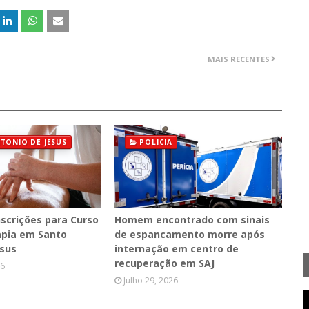
MAIS RECENTES
TONIO DE JESUS
POLICIA
nscrições para Curso
Homem encontrado com sinais
pia em Santo
de espancamento morre após
esus
internação em centro de
recuperação em SAJ
26
Julho 29, 2026