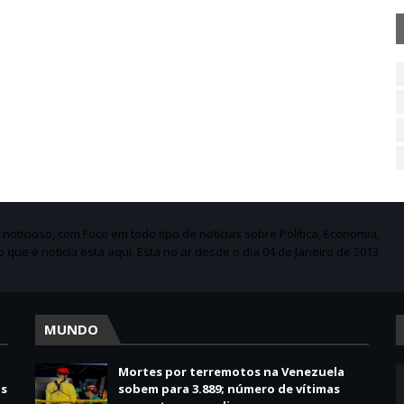
ticioso, com Foco em todo tipo de notícias sobre Política, Economia,
do que é notícia está aqui. Está no ar desde o dia 04 de Janeiro de 2013.
MUNDO
Mortes por terremotos na Venezuela
us
sobem para 3.889; número de vítimas