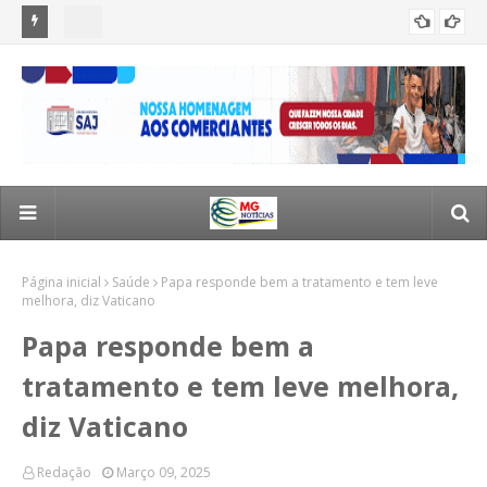
a em
Morador de Santo Antônio de Jesus sofre acidente na
Jus
ACIDENTES
estrada de Valença e é socorrido em estado grave
ra
Página inicial
Saúde
Papa responde bem a tratamento e tem leve
melhora, diz Vaticano
Papa responde bem a
tratamento e tem leve melhora,
diz Vaticano
Redação
Março 09, 2025