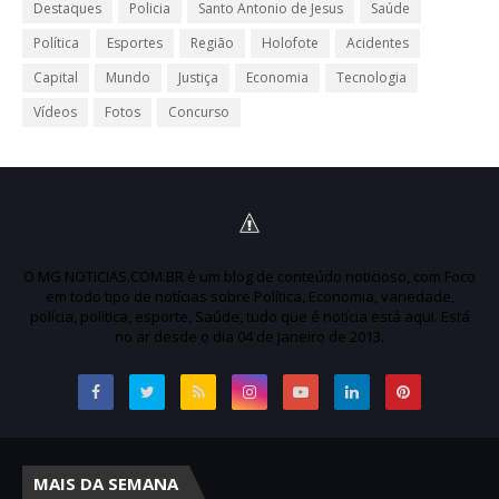
Destaques
Policia
Santo Antonio de Jesus
Saúde
Política
Esportes
Região
Holofote
Acidentes
Capital
Mundo
Justiça
Economia
Tecnologia
Vídeos
Fotos
Concurso
O MG NOTICIAS.COM.BR é um blog de conteúdo noticioso, com Foco
em todo tipo de notícias sobre Política, Economia, variedade,
polícia, política, esporte, Saúde, tudo que é notícia está aqui. Está
no ar desde o dia 04 de Janeiro de 2013.
MAIS DA SEMANA