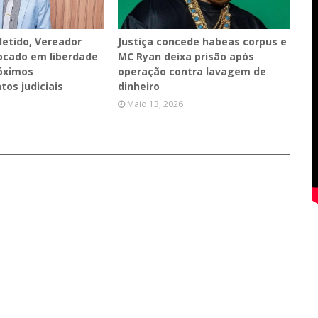
etido, Vereador
Justiça concede habeas corpus e
ocado em liberdade
MC Ryan deixa prisão após
óximos
operação contra lavagem de
os judiciais
dinheiro
Maio 13, 2026