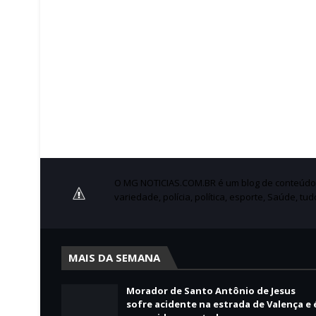
O MG NOTICIAS.COM.BR é um blog de conteúdo no
variedade, polícia, política, esporte, Saúde, tu
MAIS DA SEMANA
Morador de Santo Antônio de Jesus
sofre acidente na estrada de Valença e 