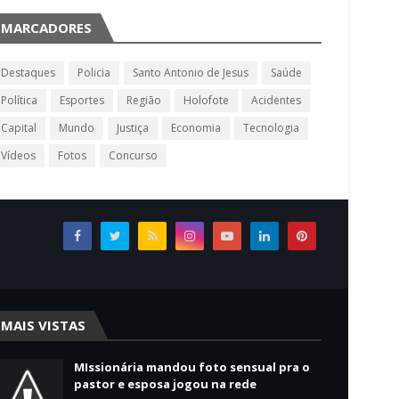
MARCADORES
Destaques
Policia
Santo Antonio de Jesus
Saúde
Política
Esportes
Região
Holofote
Acidentes
Capital
Mundo
Justiça
Economia
Tecnologia
Vídeos
Fotos
Concurso
MAIS VISTAS
MIssionária mandou foto sensual pra o
pastor e esposa jogou na rede