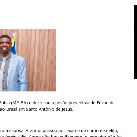
a Bahia (MP-BA) e decretou a prisão preventiva de Edvan de
o Brasil em Santo Antônio de Jesus.
ra a esposa. A vítima passou por exame de corpo de delito,
 de feminicídio. Como não houve flagrante, o vereador não foi