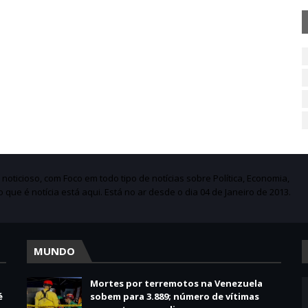
ticioso, com Foco em todo tipo de notícias sobre Política, Economia,
do que é notícia está aqui. Está no ar desde o dia 04 de Janeiro de 2013.
MUNDO
Mortes por terremotos na Venezuela
é
sobem para 3.889; número de vítimas