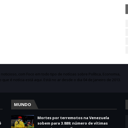
ticioso, com Foco em todo tipo de notícias sobre Política, Economia,
do que é notícia está aqui. Está no ar desde o dia 04 de Janeiro de 2013.
MUNDO
Mortes por terremotos na Venezuela
é
sobem para 3.889; número de vítimas