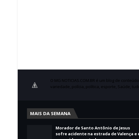
O MG NOTICIAS.COM.BR é um blog de conteúdo no
variedade, polícia, política, esporte, Saúde, tu
MAIS DA SEMANA
Morador de Santo Antônio de Jesus
sofre acidente na estrada de Valença e 