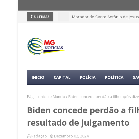
Morador de Santo Antônio de Jesus
ÚLTIMAS
INICIO
CAPITAL
POLÍCIA
POLÍTICA
SA
Página inicial
Mundo
Biden concede perdão a filho após dize
Biden concede perdão a fil
resultado de julgamento
Redação
Dezembro 02, 2024