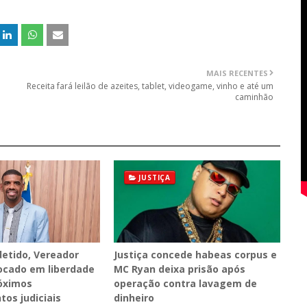
MAIS RECENTES
Receita fará leilão de azeites, tablet, videogame, vinho e até um
caminhão
JUSTIÇA
etido, Vereador
Justiça concede habeas corpus e
ocado em liberdade
MC Ryan deixa prisão após
óximos
operação contra lavagem de
os judiciais
dinheiro