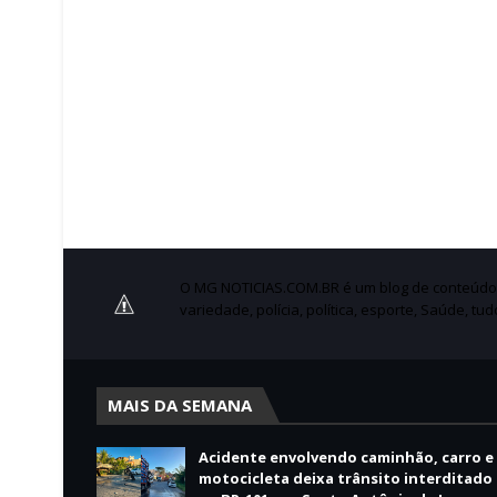
O MG NOTICIAS.COM.BR é um blog de conteúdo no
variedade, polícia, política, esporte, Saúde, tu
MAIS DA SEMANA
Acidente envolvendo caminhão, carro e
motocicleta deixa trânsito interditado