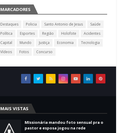
MARCADORES
Destaques
Policia
Santo Antonio de Jesus
Saúde
Política
Esportes
Região
Holofote
Acidentes
Capital
Mundo
Justiça
Economia
Tecnologia
Vídeos
Fotos
Concurso
MAIS VISTAS
MIssionária mandou foto sensual pra o
pastor e esposa jogou na rede