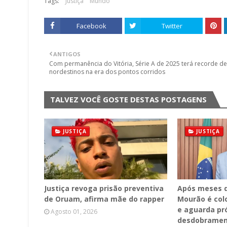
Tags:
Justiça
Mundo
Facebook
Twitter
ANTIGOS
Com permanência do Vitória, Série A de 2025 terá recorde de
nordestinos na era dos pontos corridos
TALVEZ VOCÊ GOSTE DESTAS POSTAGENS
JUSTIÇA
JUSTIÇA
Justiça revoga prisão preventiva
Após meses d
de Oruam, afirma mãe do rapper
Mourão é col
e aguarda pr
Agosto 01, 2026
desdobrament