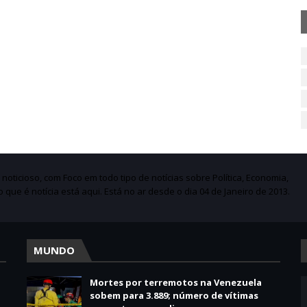
ticioso, com Foco em todo tipo de notícias sobre Política, Economia,
do que é notícia está aqui. Está no ar desde o dia 04 de Janeiro de 2013.
MUNDO
Mortes por terremotos na Venezuela
sobem para 3.889; número de vítimas