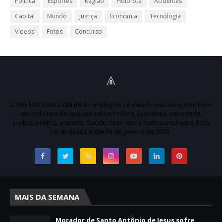
Política
Esportes
Região
Holofote
Acidentes
Capital
Mundo
Justiça
Economia
Tecnologia
Vídeos
Fotos
Concurso
O MG NOTICIAS.COM.BR é um blog de conteúdo noticioso, com Foco
em todo tipo de notícias sobre Política, Economia, variedade,
polícia, política, esporte, Saúde, tudo que é notícia está aqui. Está
no ar desde o dia 04 de Janeiro de 2013.
MAIS DA SEMANA
Morador de Santo Antônio de Jesus sofre