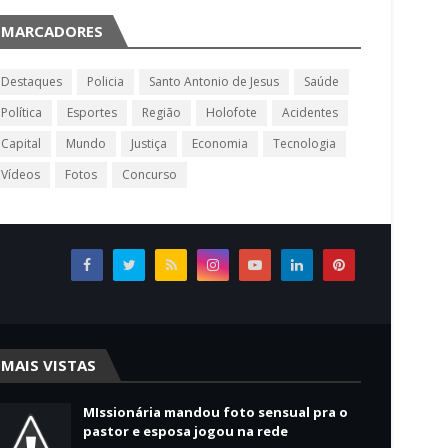
MARCADORES
Destaques
Policia
Santo Antonio de Jesus
Saúde
Política
Esportes
Região
Holofote
Acidentes
Capital
Mundo
Justiça
Economia
Tecnologia
Vídeos
Fotos
Concurso
MAIS VISTAS
MIssionária mandou foto sensual pra o
pastor e esposa jogou na rede