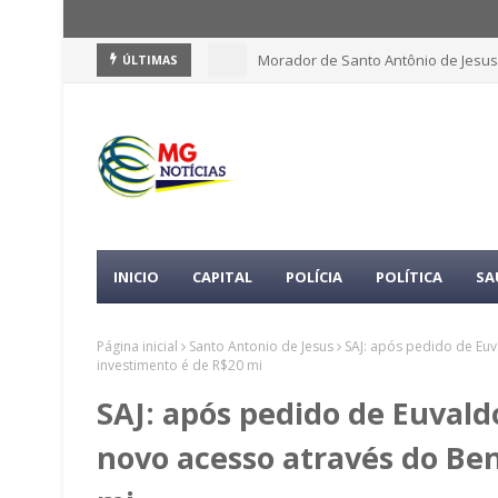
Morador de Santo Antônio de Jesus
ÚLTIMAS
INICIO
CAPITAL
POLÍCIA
POLÍTICA
SA
Página inicial
Santo Antonio de Jesus
SAJ: após pedido de Euv
investimento é de R$20 mi
SAJ: após pedido de Euval
novo acesso através do Ben