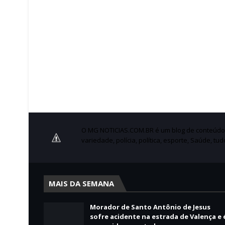
O MG NOTICIAS.COM.BR é um blog de conteúdo no
variedade, polícia, política, esporte, Saúde, tu
MAIS DA SEMANA
Morador de Santo Antônio de Jesus
sofre acidente na estrada de Valença e 