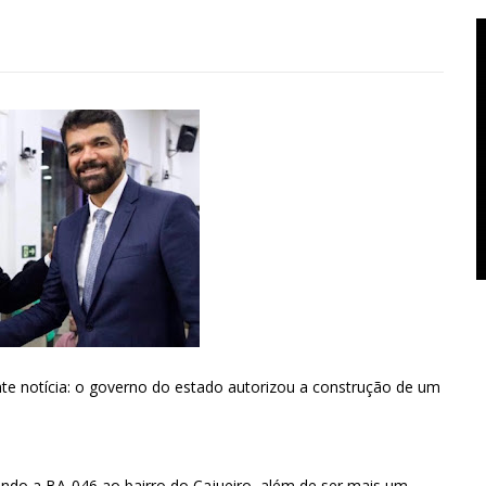
te notícia: o governo do estado autorizou a construção de um
gando a BA-046 ao bairro do Cajueiro, além de ser mais um