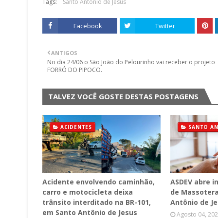
Tags:
Santo Antonio de Jesus
Facebook
Twitter
ANTIGOS
No dia 24/06 o São João do Pelourinho vai receber o projeto
FORRÓ DO PIPOCO.
TALVEZ VOCÊ GOSTE DESTAS POSTAGENS
ACIDENTES
SANTO AN
Acidente envolvendo caminhão,
ASDEV abre i
carro e motocicleta deixa
de Massotera
trânsito interditado na BR-101,
Antônio de J
em Santo Antônio de Jesus
Agosto 04, 20