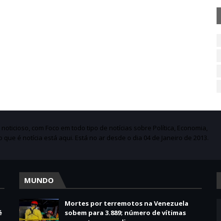
ticioso, com Foco em todo tipo de notícias sobre Política, Economia,
do que é notícia está aqui. Está no ar desde o dia 04 de Janeiro de 2013.
MUNDO
Mortes por terremotos na Venezuela
é
sobem para 3.889; número de vítimas