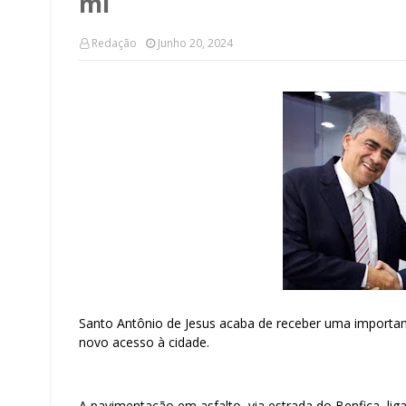
mi
Redação
Junho 20, 2024
Santo Antônio de Jesus acaba de receber uma importan
novo acesso à cidade.
A pavimentação em asfalto, via estrada do Benfica, li