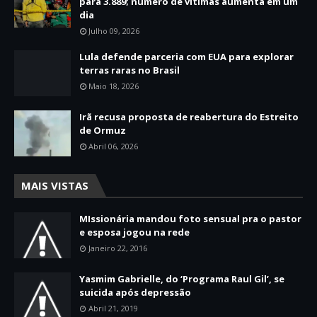
para 3.889; número de vítimas aumenta em um
dia
Julho 09, 2026
Lula defende parceria com EUA para explorar
terras raras no Brasil
Maio 18, 2026
Irã recusa proposta de reabertura do Estreito
de Ormuz
Abril 06, 2026
MAIS VISTAS
MIssionária mandou foto sensual pra o pastor
e esposa jogou na rede
Janeiro 22, 2016
Yasmim Gabrielle, do ‘Programa Raul Gil’, se
suicida após depressão
Abril 21, 2019