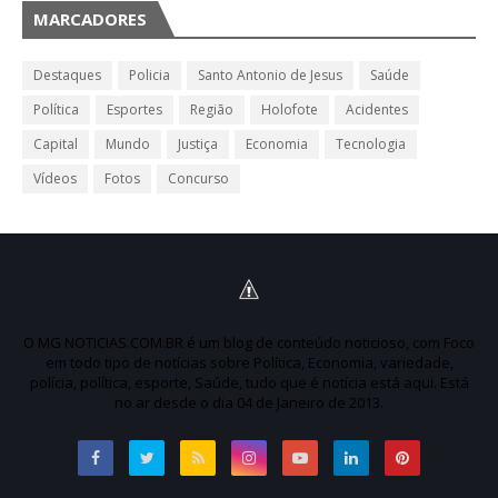
MARCADORES
Destaques
Policia
Santo Antonio de Jesus
Saúde
Política
Esportes
Região
Holofote
Acidentes
Capital
Mundo
Justiça
Economia
Tecnologia
Vídeos
Fotos
Concurso
O MG NOTICIAS.COM.BR é um blog de conteúdo noticioso, com Foco
em todo tipo de notícias sobre Política, Economia, variedade,
polícia, política, esporte, Saúde, tudo que é notícia está aqui. Está
no ar desde o dia 04 de Janeiro de 2013.