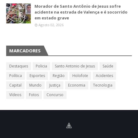
Morador de Santo Antônio de Jesus sofre
acidente na estrada de Valença e é socorrido
em estado grave
Agosto 02, 2026
MARCADORES
Destaques
Policia
Santo Antonio de Jesus
Saúde
Política
Esportes
Região
Holofote
Acidentes
Capital
Mundo
Justiça
Economia
Tecnologia
Vídeos
Fotos
Concurso