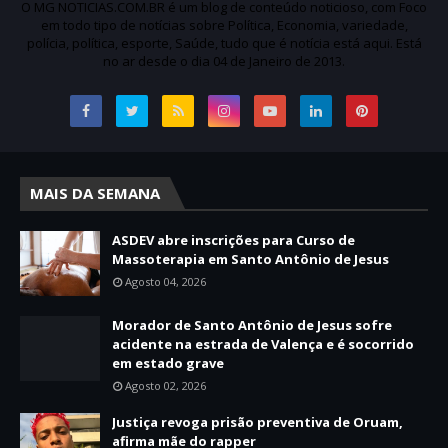
O MG NOTICIAS.COM.BR é um blog de conteúdo noticioso, com Foco
em todo tipo de notícias sobre Política, Economia, variedade,
polícia, política, esporte, Saúde, tudo que é notícia está aqui. Está
no ar desde o dia 04 de Janeiro de 2013.
MAIS DA SEMANA
ASDEV abre inscrições para Curso de
Massoterapia em Santo Antônio de Jesus
Agosto 04, 2026
Morador de Santo Antônio de Jesus sofre
acidente na estrada de Valença e é socorrido
em estado grave
Agosto 02, 2026
Justiça revoga prisão preventiva de Oruam,
afirma mãe do rapper