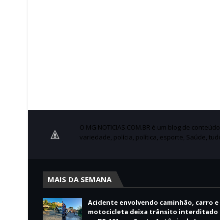
O MG NOTICIAS.COM.BR é um blog de conteúdo no
variedade, polícia, política, esporte, Saúde, tu
MAIS DA SEMANA
Acidente envolvendo caminhão, carro e
motocicleta deixa trânsito interditado