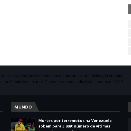
ticioso, com Foco em todo tipo de notícias sobre Política, Economia,
do que é notícia está aqui. Está no ar desde o dia 04 de Janeiro de 2013.
MUNDO
Mortes por terremotos na Venezuela
sobem para 3.889; número de vítimas