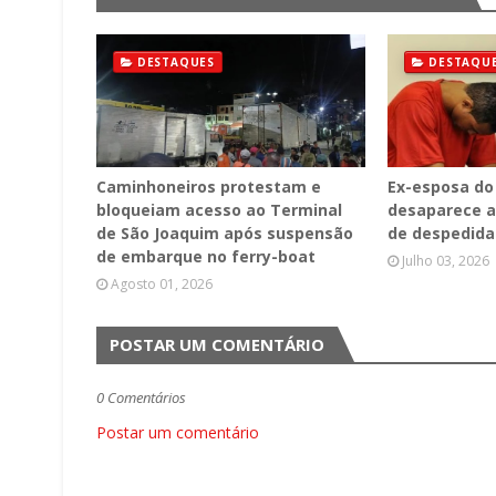
DESTAQUES
DESTAQU
Caminhoneiros protestam e
Ex-esposa do
bloqueiam acesso ao Terminal
desaparece a
de São Joaquim após suspensão
de despedida
de embarque no ferry-boat
Julho 03, 2026
Agosto 01, 2026
POSTAR UM COMENTÁRIO
0 Comentários
Postar um comentário