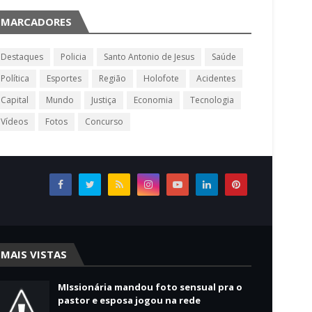
MARCADORES
Destaques
Policia
Santo Antonio de Jesus
Saúde
Política
Esportes
Região
Holofote
Acidentes
Capital
Mundo
Justiça
Economia
Tecnologia
Vídeos
Fotos
Concurso
MAIS VISTAS
MIssionária mandou foto sensual pra o
pastor e esposa jogou na rede