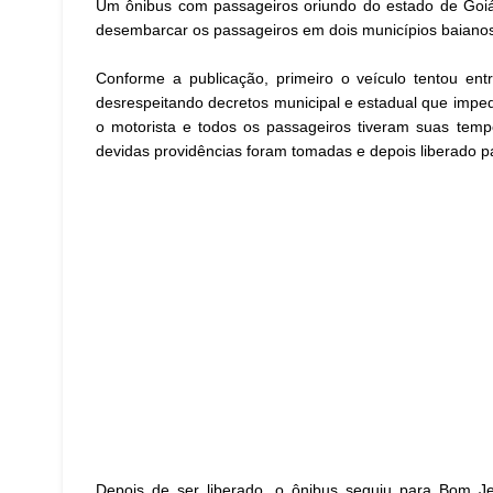
Um ônibus com passageiros oriundo do estado de Goiás
desembarcar os passageiros em dois municípios baianos.
Conforme a publicação, primeiro o veículo tentou ent
desrespeitando decretos municipal e estadual que imped
o motorista e todos os passageiros tiveram suas temp
devidas providências foram tomadas e depois liberado p
Depois de ser liberado, o ônibus seguiu para Bom 