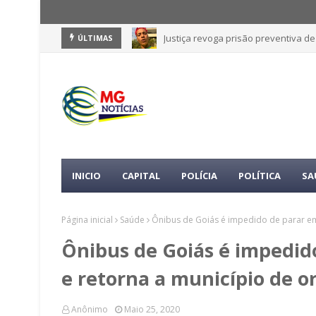
Justiça revoga prisão preventiva d
ÚLTIMAS
INICIO
CAPITAL
POLÍCIA
POLÍTICA
SA
Página inicial
Saúde
Ônibus de Goiás é impedido de parar em
Ônibus de Goiás é impedid
e retorna a município de o
Anônimo
Maio 25, 2020