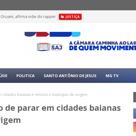
e Oruam, afirma mãe do rapper
JUSTIÇA
ÚDE
POLITICA
SANTO ANTÔNIO DE JESUS
MG TV
 cidades baianas e retorna a município de origem
o de parar em cidades baianas
rigem