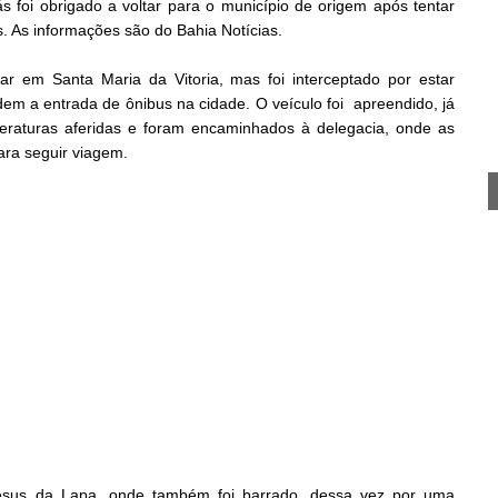
 foi obrigado a voltar para o município de origem após tentar
 As informações são do Bahia Notícias.
rar em Santa Maria da Vitoria, mas foi interceptado por estar
em a entrada de ônibus na cidade. O veículo foi apreendido, já
eraturas aferidas e foram encaminhados à delegacia, onde as
ara seguir viagem.
Jesus da Lapa, onde também foi barrado, dessa vez por uma