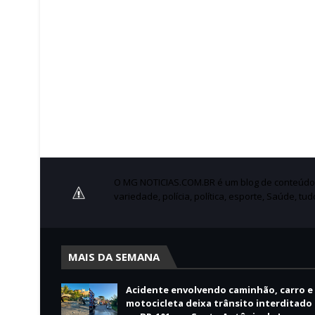
O MG NOTICIAS.COM.BR é um blog de conteúdo no
variedade, polícia, política, esporte, Saúde, tu
MAIS DA SEMANA
Acidente envolvendo caminhão, carro e
motocicleta deixa trânsito interditado