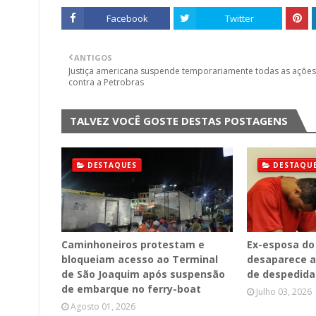
Facebook
Twitter
ANTIGOS
Justiça americana suspende temporariamente todas as ações
contra a Petrobras
TALVEZ VOCÊ GOSTE DESTAS POSTAGENS
DESTAQUES
DESTAQU
Caminhoneiros protestam e
Ex-esposa do
bloqueiam acesso ao Terminal
desaparece a
de São Joaquim após suspensão
de despedida
de embarque no ferry-boat
Julho 03, 2026
Agosto 01, 2026