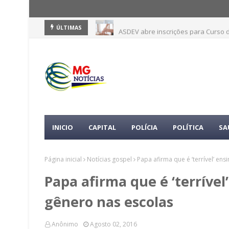
ASDEV abre inscrições para Curso 
ÚLTIMAS
INICIO
CAPITAL
POLÍCIA
POLÍTICA
SA
Página inicial
Notícias gospel
Papa afirma que é ‘terrível’ en
Papa afirma que é ‘terrível
gênero nas escolas
Anônimo
Agosto 02, 2016