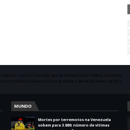
ticioso, com Foco em todo tipo de notícias sobre Política, Economia,
do que é notícia está aqui. Está no ar desde o dia 04 de Janeiro de 2013.
MUNDO
Mortes por terremotos na Venezuela
sobem para 3.889; número de vítimas