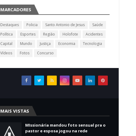
MARCADORES
Destaques
Policia
Santo Antonio de Jesus
Saúde
Política
Esportes
Região
Holofote
Acidentes
Capital
Mundo
Justiça
Economia
Tecnologia
Vídeos
Fotos
Concurso
MAIS VISTAS
MIssionária mandou foto sensual pra o
pastor e esposa jogou na rede