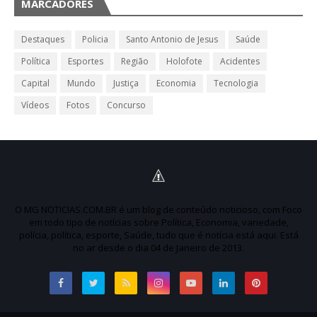
MARCADORES
Destaques
Policia
Santo Antonio de Jesus
Saúde
Política
Esportes
Região
Holofote
Acidentes
Capital
Mundo
Justiça
Economia
Tecnologia
Vídeos
Fotos
Concurso
O MG NOTICIAS.COM.BR é um blog de conteúdo noticioso, com Foco
em todo tipo de notícias sobre Política, Economia, variedade,
polícia, política, esporte, Saúde, tudo que é notícia está aqui. Está
no ar desde o dia 04 de Janeiro de 2013.