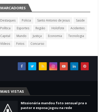
MARCADORES
Destaques
Policia
Santo Antonio de Jesus
Saúde
Política
Esportes
Região
Holofote
Acidentes
Capital
Mundo
Justiça
Economia
Tecnologia
Vídeos
Fotos
Concurso
MAIS VISTAS
MIssionária mandou foto sensual pra o
pastor e esposa jogou na rede