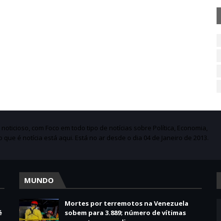
ticioso, com Foco em todo tipo de notícias sobre Política, Economia,
do que é notícia está aqui. Está no ar desde o dia 04 de Janeiro de 2013.
MUNDO
Mortes por terremotos na Venezuela
é
sobem para 3.889; número de vítimas