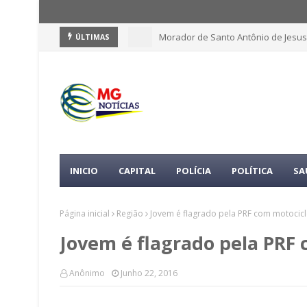
Morador de Santo Antônio de Jesus
ÚLTIMAS
INICIO
CAPITAL
POLÍCIA
POLÍTICA
SA
Página inicial
Região
Jovem é flagrado pela PRF com motocicl
Jovem é flagrado pela PRF
Anônimo
Junho 22, 2016