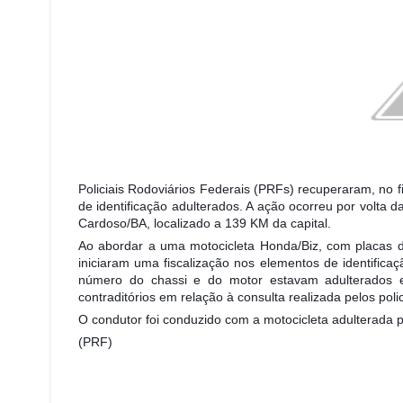
Policiais Rodoviários Federais (PRFs) recuperaram, no f
de identificação adulterados. A ação ocorreu por volta
Cardoso/BA, localizado a 139 KM da capital.
Ao abordar a uma motocicleta Honda/Biz, com placas d
iniciaram uma fiscalização nos e
lementos de identifica
número do chassi e do motor estavam adulterados 
contraditórios em relação à consulta realizada pelos pol
O condutor foi conduzido com a motocicleta adulterada par
(PRF)