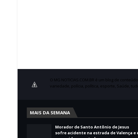
O MG NOTICIAS.COM.BR é um blog de conteúdo no
variedade, polícia, política, esporte, Saúde, tu
MAIS DA SEMANA
Morador de Santo Antônio de Jesus
sofre acidente na estrada de Valença e 