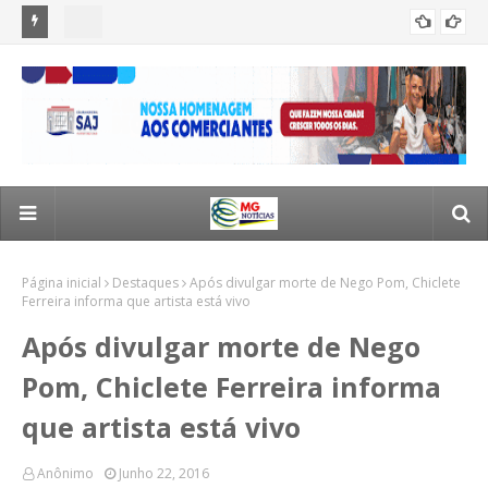
a em
Morador de Santo Antônio de Jesus sofre acidente na
Jus
ACIDENTES
estrada de Valença e é socorrido em estado grave
ra
Página inicial
Destaques
Após divulgar morte de Nego Pom, Chiclete
Ferreira informa que artista está vivo
Após divulgar morte de Nego
Pom, Chiclete Ferreira informa
que artista está vivo
Anônimo
Junho 22, 2016