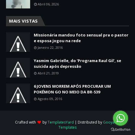
Abril 06, 2026
MAIS VISTAS
MIssionária mandou foto sensual pra o pastor
e esposa jogou na rede
Janeiro 22, 2016
Yasmim Gabrielle, do ‘Programa Raul Gil’, se
suicida após depressão
Abril 21, 2019
6 JOVENS MORREM APÓS PROCURAR UM
POKÉMON GO NO MEIO DA BR-539
Agosto 09, 2016
Crafted with
by
TemplatesYard
| Distributed by
Gooyaabi
Templates